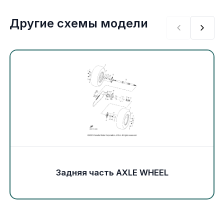
Экипировка и одежда
Другие схемы модели
Электрика
Другое
Движители (гребные винты)
Швартовное оборудование
Якорное оборудование
Охлаждение
Задняя часть AXLE WHEEL