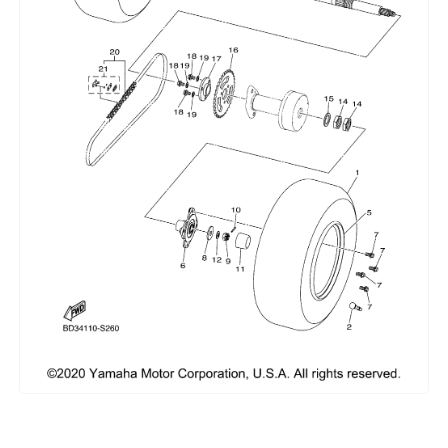
Сумки, кофры
Топливная система
Тормозная система
Трансмиссия
Управление
Хранение и перевозка
Шины, диски, гусеницы
Шноркели