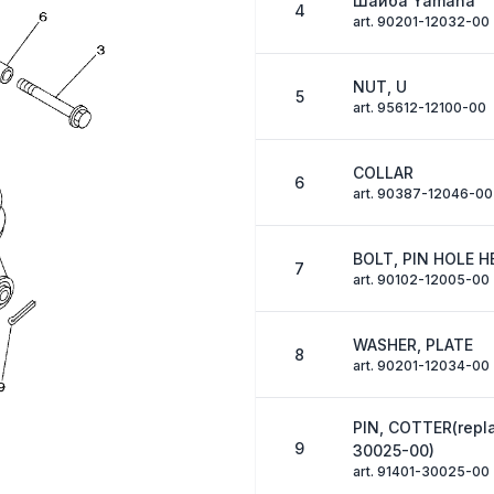
Шайба Yamaha
4
art. 90201-12032-00
NUT, U
5
art. 95612-12100-00
COLLAR
6
art. 90387-12046-00
BOLT, PIN HOLE H
7
art. 90102-12005-00
WASHER, PLATE
8
art. 90201-12034-00
PIN, COTTER(repl
9
30025-00)
art. 91401-30025-00