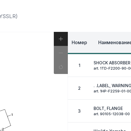
И, КОФРЫ
ЭКИПИРОВКА И ОД
ИВНАЯ СИСТЕМА
ЭЛЕКТРИКА
ОЗНАЯ СИСТЕМА
YSSLR)
ДРУГОЕ
Номер
Наименование
SHOCK ABSORBER 
1
art. 1TD-F2200-90-0
. .LABEL, WARNIN
2
art. 1HP-F2259-01-0
BOLT, FLANGE
3
art. 90105-12038-00