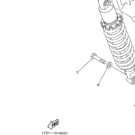
Трансмиссия
Управление
Хранение и перевозка
Шины, диски, гусеницы
Шноркели
Экипировка и одежда
Электрика
Другое
Движители (гребные винты)
Швартовное оборудование