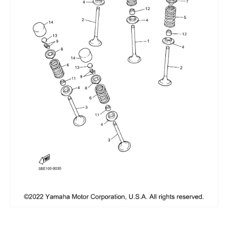
Сумки, кофры
Топливная система
Тормозная система
Трансмиссия
Управление
Хранение и перевозка
Шины, диски, гусеницы
Шноркели