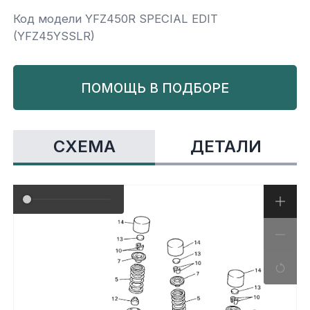
Код модели YFZ450R SPECIAL EDIT
Yamaha
Салонные фильтры
Корпус,пластик
Kawasaki
(YFZ45YSSLR)
Подвеска
ПОМОЩЬ В ПОДБОРЕ
Ремни безопасности
СХЕМА
ДЕТАЛИ
Сиденья
Система привода
Склизы, гусеницы, коньки
Снегоотвалы