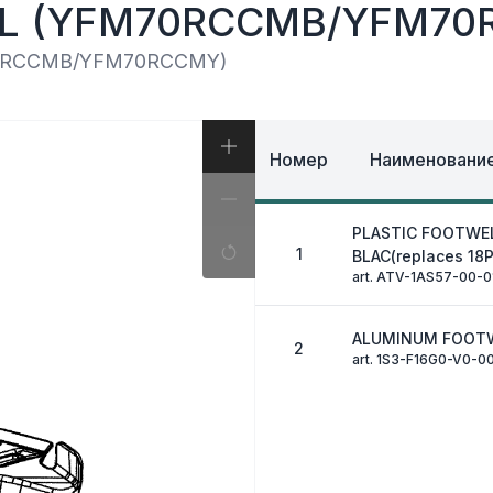
И, КОФРЫ
AL (YFM70RCCMB/YFM70
ЭКИПИРОВКА И ОД
ИВНАЯ СИСТЕМА
ЭЛЕКТРИКА
ОЗНАЯ СИСТЕМА
70RCCMB/YFM70RCCMY)
ДРУГОЕ
Номер
Наименование
PLASTIC FOOTWE
1
BLAC(replaces 18
art. ATV-1AS57-00-0
ALUMINUM FOOT
2
art. 1S3-F16G0-V0-0