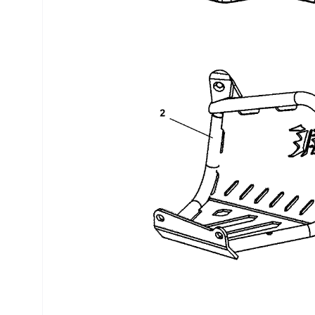
Трансмиссия
Управление
Хранение и перевозка
Шины, диски, гусеницы
Шноркели
Экипировка и одежда
Электрика
Другое
Движители (гребные винты)
Швартовное оборудование