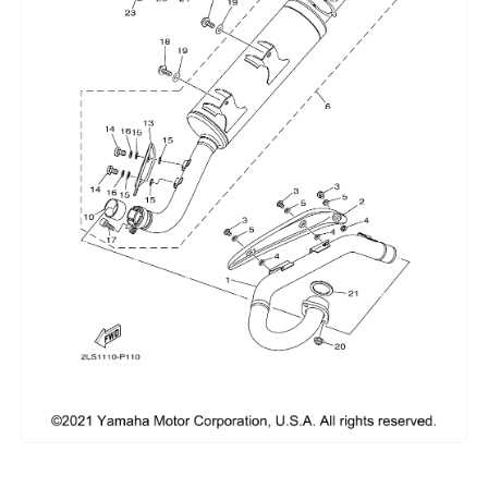
Сумки, кофры
Топливная система
Тормозная система
Трансмиссия
Управление
Хранение и перевозка
Шины, диски, гусеницы
Шноркели