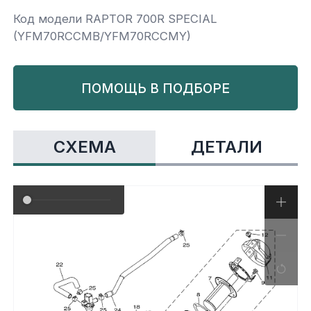
Код модели RAPTOR 700R SPECIAL
Yamaha
Салонные фильтры
Корпус,пластик
Kawasaki
(YFM70RCCMB/YFM70RCCMY)
Подвеска
ПОМОЩЬ В ПОДБОРЕ
Ремни безопасности
СХЕМА
ДЕТАЛИ
Сиденья
Система привода
Склизы, гусеницы, коньки
Снегоотвалы