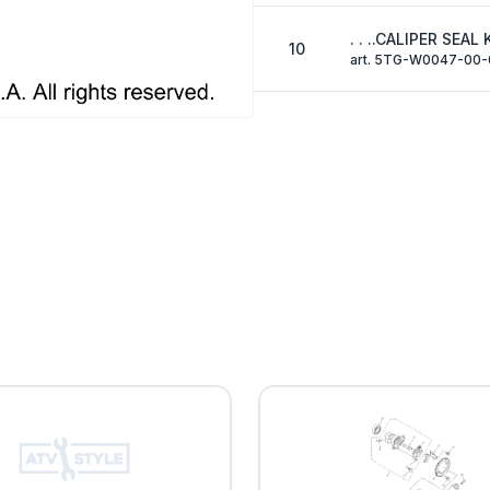
. . ..CALIPER SEAL 
10
art. 5TG-W0047-00-
. .RUBBER, BUSHI
11
art. 5TG-25975-00-
. .BOLT, FITTING
12
art. 5UG-25833-00-
. .SHAFT L
13
art. 5TG-25978-00-
. .BOOT
14
art. 1UY-25974-51-0
. .NUT
15
art. 1UY-25973-51-0