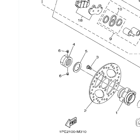
Трансмиссия
Управление
Хранение и перевозка
Шины, диски, гусеницы
Шноркели
Экипировка и одежда
Электрика
Другое
Движители (гребные винты)
Швартовное оборудование