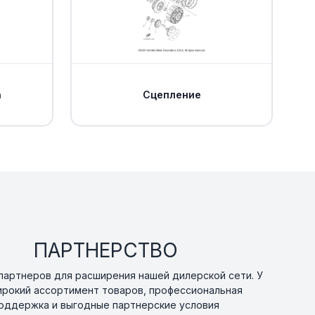
Уточнить
По запросу
00
а
Сцепление
Уточнить
По запросу
0
В наличии
от 2 880 ₽
00
ормозного
В наличии
от 1 520 ₽
a
00
ПАРТНЕРСТВО
ляющей
артнеров для расширения нашей дилерской сети. У
В наличии
от 1 491 ₽
a
ирокий ассортимент товаров, профессиональная
0
оддержка и выгодные партнерские условия