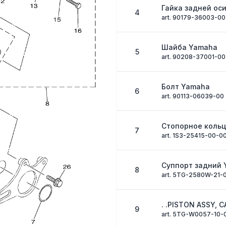
Гайка задней ос
4
art. 90179-36003-00
Шайба Yamaha
5
art. 90208-37001-00
Болт Yamaha
6
art. 90113-06039-00
Стопорное коль
7
art. 1S3-25415-00-0
Суппорт задний
8
art. 5TG-2580W-21-
. .PISTON ASSY, C
9
art. 5TG-W0057-10-