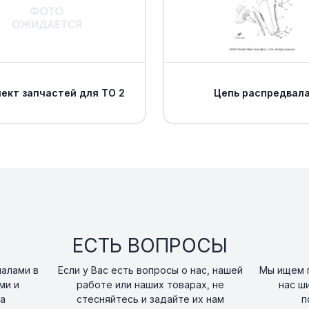
. .ADJUST BOLT
16
art. 5TG-25972-00-
. .SPRING, PAD
ект запчастей для ТО 2
Цепь распредвал
17
art. 3LD-25934-01-0
. .BRAKE PAD KIT 2
18
art. 5TG-W0046-10-
Направляющая т
19
суппорта Yamah
art. 5DH-25933-00-
ЕСТЬ ВОПРОСЫ
Пыльник направ
налами в
Если у Вас есть вопросы о нас, нашей
Мы ищем п
20
суппорта Yamah
ми и
работе или наших товарах, не
нас ш
art. 1UY-25937-51-0
а
стесняйтесь и задайте их нам
п