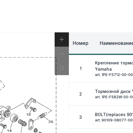
И, КОФРЫ
ЭКИПИРОВКА И ОД
ИВНАЯ СИСТЕМА
ЭЛЕКТРИКА
ОЗНАЯ СИСТЕМА
ДРУГОЕ
Номер
Наименование
Крепление тормо
1
Yamaha
art. 1PE-F5712-00-00
Тормозной диск
2
art. 1PE-F582W-00-0
BOLT(replaces 90
3
art. 90109-08077-00