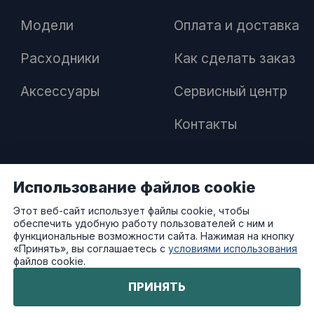
Модели
Оплата и доставка
Расходники
Как сделать заказ
Аксессуары
Сервисный центр
Контакты
Использование файлов cookie
ПАРТНЕРАМ
Этот веб-сайт использует файлы cookie, чтобы
обеспечить удобную работу пользователей с ним и
Как стать дилером
функциональные возможности сайта. Нажимая на кнопку
«Принять», вы соглашаетесь с
условиями использования
файлов cookie.
Преимущества работы с нами
ПРИНЯТЬ