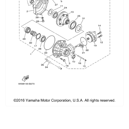
Сумки, кофры
Топливная система
Тормозная система
Трансмиссия
Управление
Хранение и перевозка
Шины, диски, гусеницы
Шноркели