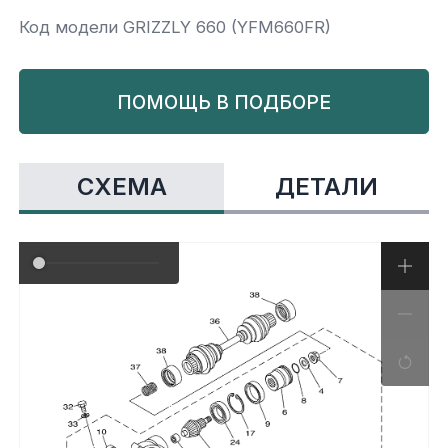
Код модели GRIZZLY 660 (YFM660FR)
Yamaha
Салонные фильтры
Корпус,пластик
Kawasaki
ПОМОЩЬ В ПОДБОРЕ
Подвеска
Ремни безопасности
СХЕМА
ДЕТАЛИ
Сиденья
Система привода
Склизы, гусеницы, коньки
Снегоотвалы