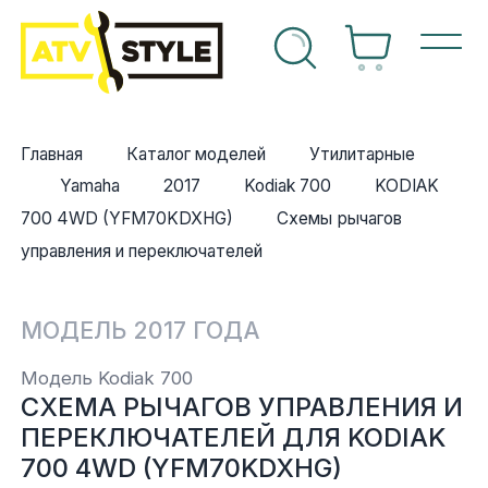
г техники
Спортивные
OEM Запчасти
Suzuki
Arctic cat
Can-am
Arctic cat
Can-am
Yamaha
Аккумуляторы
Впуск
Arctic Cat
г запчастей
Главная
Каталог моделей
Утилитарные
Утилитарные
Расходные материалы
Arctic cat
Can-am
Honda
Polaris
Honda
Kawasaki
Воздушные фильтры
Выхлопная система
BRP
Yamaha
2017
Kodiak 700
KODIAK
ный центр
700 4WD (YFM70KDXHG)
Схемы
рычагов
Багги
Аксессуары
Can-am
Honda
Kawasaki
Ski-doo
Kawasaki
Sea-doo
Масла, спреи, смазки
Графика
Yamaha
управления и переключателей
ты
Снегоходы
Б/У запчасти
Honda
Kawasaki
Polaris
Yamaha
Suzuki
Масляные фильтры
Двигатель
Polaris
МОДЕЛЬ 2017 ГОДА
Мотоциклы
Kawasaki
Polaris
Yamaha
Yamaha
Свечи зажигания
Инструмент
CF Moto
Модель Kodiak 700
СХЕМА РЫЧАГОВ УПРАВЛЕНИЯ И
Гидроциклы
KTM
Suzuki
Arctic cat
Тормозная система
Навесное оборудование
Другое
ПЕРЕКЛЮЧАТЕЛЕЙ ДЛЯ KODIAK
чный кабинет
700 4WD (YFM70KDXHG)
Polaris
Yamaha
Топливная система
Лебедки и площадки
Suzuki