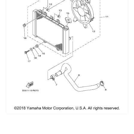
Сумки, кофры
Топливная система
Тормозная система
Трансмиссия
Управление
Хранение и перевозка
Шины, диски, гусеницы
Шноркели