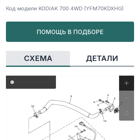
Код модели KODIAK 700 4WD (YFM70KDXHG)
Yamaha
Салонные фильтры
Корпус,пластик
Kawasaki
ПОМОЩЬ В ПОДБОРЕ
Подвеска
Ремни безопасности
СХЕМА
ДЕТАЛИ
Сиденья
Система привода
Склизы, гусеницы, коньки
Снегоотвалы