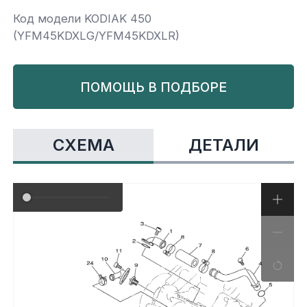
Код модели KODIAK 450
Yamaha
Салонные фильтры
Корпус,пластик
Kawasaki
(YFM45KDXLG/YFM45KDXLR)
Подвеска
ПОМОЩЬ В ПОДБОРЕ
Ремни безопасности
СХЕМА
ДЕТАЛИ
Сиденья
Система привода
Склизы, гусеницы, коньки
Снегоотвалы