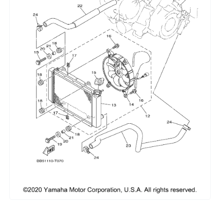
Сумки, кофры
Топливная система
Тормозная система
Трансмиссия
Управление
Хранение и перевозка
Шины, диски, гусеницы
Шноркели