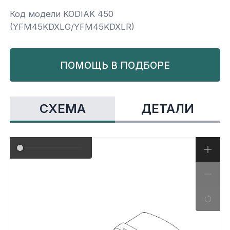
Код модели KODIAK 450
Yamaha
Салонные фильтры
Корпус,пластик
Kawasaki
(YFM45KDXLG/YFM45KDXLR)
Подвеска
ПОМОЩЬ В ПОДБОРЕ
Ремни безопасности
СХЕМА
ДЕТАЛИ
Сиденья
Система привода
Склизы, гусеницы, коньки
Снегоотвалы