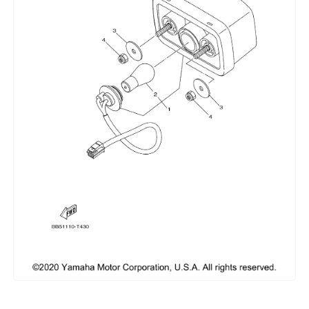
Сумки, кофры
Топливная система
Тормозная система
Трансмиссия
Управление
Хранение и перевозка
Шины, диски, гусеницы
Шноркели