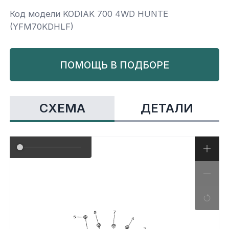
Код модели KODIAK 700 4WD HUNTE
Yamaha
Салонные фильтры
Корпус,пластик
Kawasaki
(YFM70KDHLF)
Подвеска
ПОМОЩЬ В ПОДБОРЕ
Ремни безопасности
СХЕМА
ДЕТАЛИ
Сиденья
Система привода
Склизы, гусеницы, коньки
Снегоотвалы