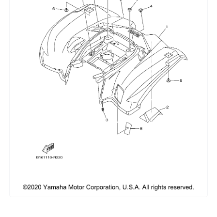
Сумки, кофры
Топливная система
Тормозная система
Трансмиссия
Управление
Хранение и перевозка
Шины, диски, гусеницы
Шноркели