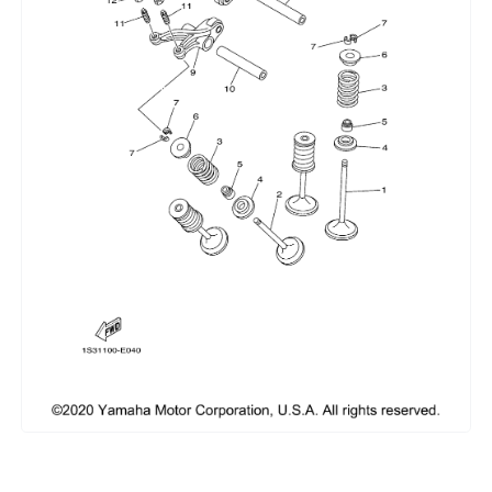
Сумки, кофры
Топливная система
Тормозная система
Трансмиссия
Управление
Хранение и перевозка
Шины, диски, гусеницы
Шноркели