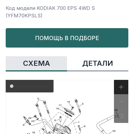
Код модели KODIAK 700 EPS 4WD S
Yamaha
Салонные фильтры
Корпус,пластик
Kawasaki
(YFM70KPSLS)
Подвеска
ПОМОЩЬ В ПОДБОРЕ
Ремни безопасности
СХЕМА
ДЕТАЛИ
Сиденья
Система привода
Склизы, гусеницы, коньки
Снегоотвалы