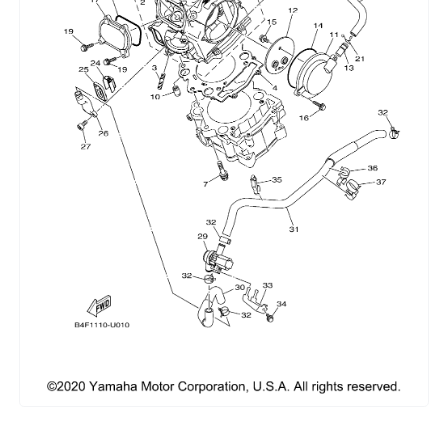
Сумки, кофры
Топливная система
Тормозная система
Трансмиссия
Управление
Хранение и перевозка
Шины, диски, гусеницы
Шноркели