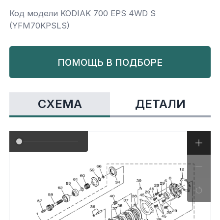
Код модели KODIAK 700 EPS 4WD S
Yamaha
Салонные фильтры
Корпус,пластик
Kawasaki
(YFM70KPSLS)
Подвеска
ПОМОЩЬ В ПОДБОРЕ
Ремни безопасности
СХЕМА
ДЕТАЛИ
Сиденья
Система привода
Склизы, гусеницы, коньки
Снегоотвалы