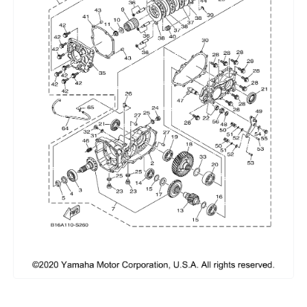
Сумки, кофры
Топливная система
Тормозная система
Трансмиссия
Управление
Хранение и перевозка
Шины, диски, гусеницы
Шноркели