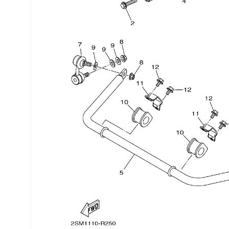
Трансмиссия
Управление
Хранение и перевозка
Шины, диски, гусеницы
Шноркели
Экипировка и одежда
Электрика
Другое
Движители (гребные винты)
Швартовное оборудование