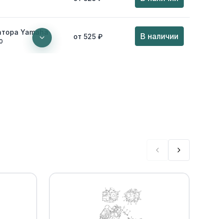
атора Yamaha
В наличии
от 525 ₽
0
на втулки
Уточнить
По запросу
затора Yamaha
0
laces 95812-
tem has been
 may not be
Уточнить
По запросу
 us for more