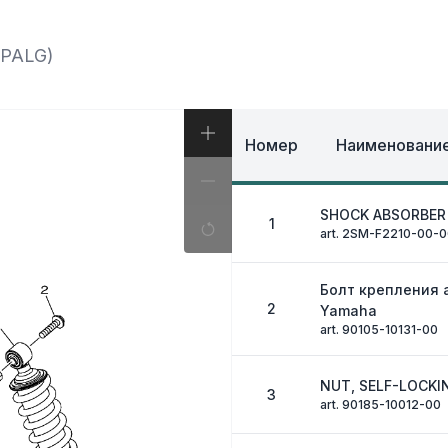
И, КОФРЫ
ЭКИПИРОВКА И ОД
ИВНАЯ СИСТЕМА
ЭЛЕКТРИКА
ОЗНАЯ СИСТЕМА
KPALG)
ДРУГОЕ
Номер
Наименование
SHOCK ABSORBER 
1
art. 2SM-F2210-00-
Болт крепления 
2
Yamaha
art. 90105-10131-00
NUT, SELF-LOCKI
3
art. 90185-10012-00