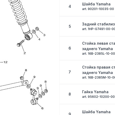
Шайба Yamaha
4
art. 90201-10035-00
Задний стабили
5
art. 1HP-G7491-00-0
Стойка левая ст
6
заднего Yamaha
art. 16B-2385L-10-00
Стойка правая с
7
заднего Yamaha
art. 16B-2385M-10-0
Гайка Yamaha
8
art. 95602-10200-00
Шайба Yamaha
9