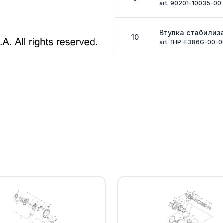
art. 90201-10035-00
Втулка стабилиз
10
art. 1HP-F386G-00-0
Зажимная пласти
11
заднего стабили
art. 1HP-F386H-00-0
BOLT, FLANGE(rep
08014-00) This i
discontinued and
12
available. Contact
information.
art. 95811-08014-00