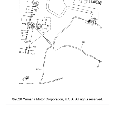
Сумки, кофры
Топливная система
Тормозная система
Трансмиссия
Управление
Хранение и перевозка
Шины, диски, гусеницы
Шноркели