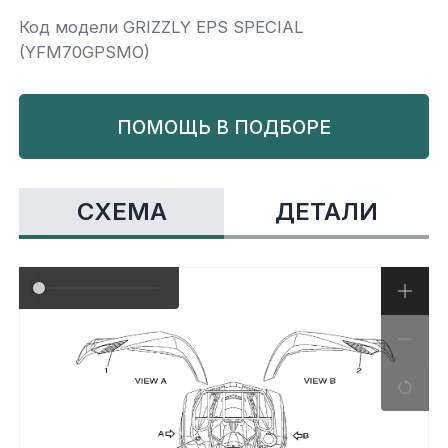
Код модели GRIZZLY EPS SPECIAL
Yamaha
Салонные фильтры
Корпус,пластик
Kawasaki
(YFM70GPSMO)
Подвеска
ПОМОЩЬ В ПОДБОРЕ
Ремни безопасности
СХЕМА
ДЕТАЛИ
Сиденья
Система привода
Склизы, гусеницы, коньки
Снегоотвалы