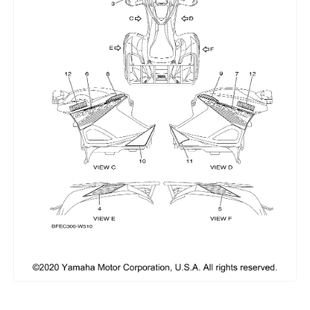
Сумки, кофры
Топливная система
Тормозная система
Трансмиссия
Управление
Хранение и перевозка
Шины, диски, гусеницы
Шноркели