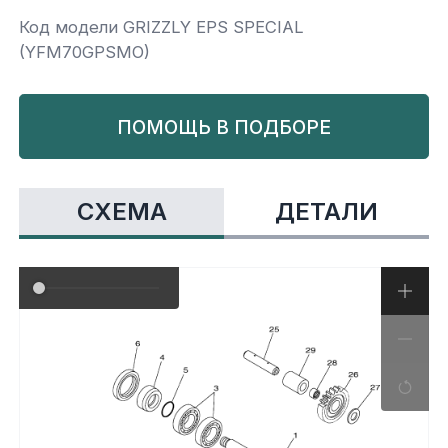
Код модели GRIZZLY EPS SPECIAL
Yamaha
Салонные фильтры
Корпус,пластик
Kawasaki
(YFM70GPSMO)
Подвеска
ПОМОЩЬ В ПОДБОРЕ
Ремни безопасности
СХЕМА
ДЕТАЛИ
Сиденья
Система привода
Склизы, гусеницы, коньки
Снегоотвалы