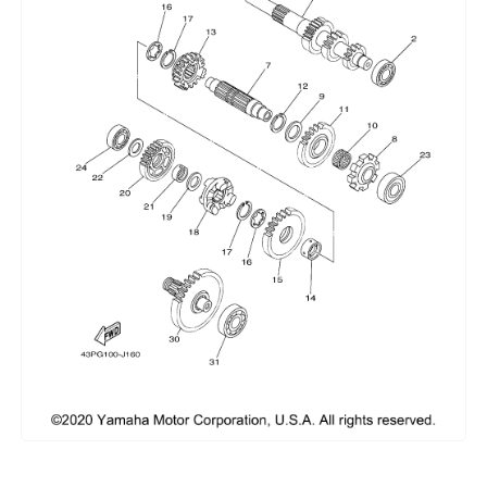
Сумки, кофры
Топливная система
Тормозная система
Трансмиссия
Управление
Хранение и перевозка
Шины, диски, гусеницы
Шноркели