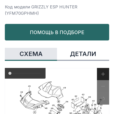
Код модели GRIZZLY ESP HUNTER
Yamaha
Салонные фильтры
Корпус,пластик
Kawasaki
(YFM70GPHMH)
Подвеска
ПОМОЩЬ В ПОДБОРЕ
Ремни безопасности
СХЕМА
ДЕТАЛИ
Сиденья
Система привода
Склизы, гусеницы, коньки
Снегоотвалы