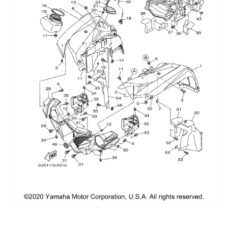
Сумки, кофры
Топливная система
Тормозная система
Трансмиссия
Управление
Хранение и перевозка
Шины, диски, гусеницы
Шноркели