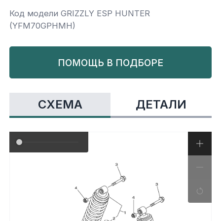
Код модели GRIZZLY ESP HUNTER
Yamaha
Салонные фильтры
Корпус,пластик
Kawasaki
(YFM70GPHMH)
Подвеска
ПОМОЩЬ В ПОДБОРЕ
Ремни безопасности
СХЕМА
ДЕТАЛИ
Сиденья
Система привода
Склизы, гусеницы, коньки
Снегоотвалы