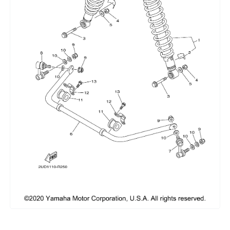
Сумки, кофры
Топливная система
Тормозная система
Трансмиссия
Управление
Хранение и перевозка
Шины, диски, гусеницы
Шноркели