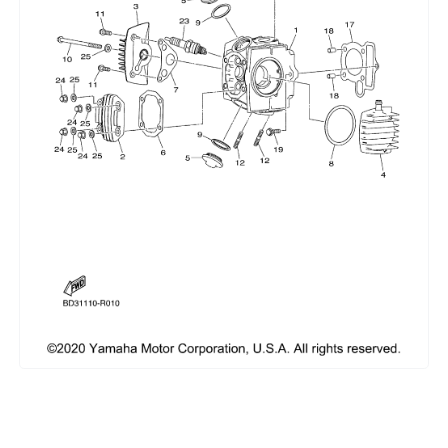
Сумки, кофры
Топливная система
Тормозная система
Трансмиссия
Управление
Хранение и перевозка
Шины, диски, гусеницы
Шноркели