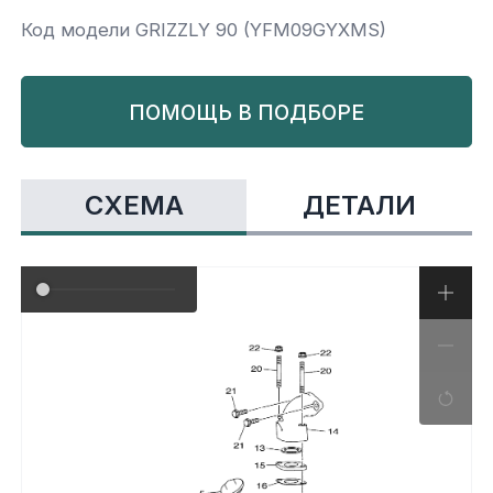
Код модели GRIZZLY 90 (YFM09GYXMS)
Yamaha
Салонные фильтры
Корпус,пластик
Kawasaki
ПОМОЩЬ В ПОДБОРЕ
Подвеска
Ремни безопасности
СХЕМА
ДЕТАЛИ
Сиденья
Система привода
Склизы, гусеницы, коньки
Снегоотвалы