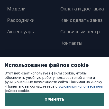
Модели
Оплата и доставка
Расходники
Как сделать заказ
Аксессуары
Сервисный центр
Контакты
Использование файлов cookie
ПАРТНЕРАМ
Этот веб-сайт использует файлы cookie, чтобы
обеспечить удобную работу пользователей с ним и
Как стать дилером
функциональные возможности сайта. Нажимая на кнопку
«Принять», вы соглашаетесь с
условиями использования
файлов cookie.
Преимущества работы с нами
ПРИНЯТЬ