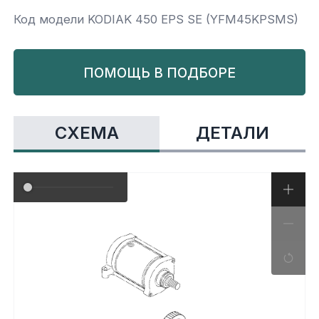
Код модели KODIAK 450 EPS SE (YFM45KPSMS)
Yamaha
Салонные фильтры
Корпус,пластик
Kawasaki
ПОМОЩЬ В ПОДБОРЕ
Подвеска
Ремни безопасности
СХЕМА
ДЕТАЛИ
Сиденья
Система привода
Склизы, гусеницы, коньки
Снегоотвалы