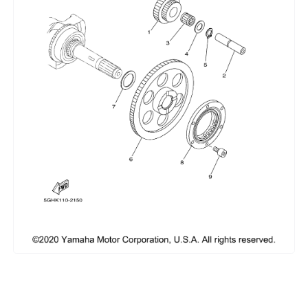
Сумки, кофры
Топливная система
Тормозная система
Трансмиссия
Управление
Хранение и перевозка
Шины, диски, гусеницы
Шноркели