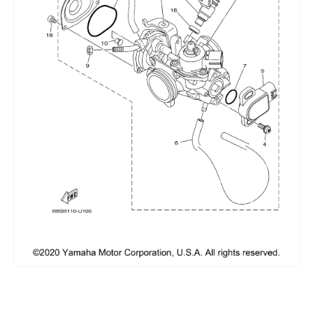
Сумки, кофры
Топливная система
Тормозная система
Трансмиссия
Управление
Хранение и перевозка
Шины, диски, гусеницы
Шноркели