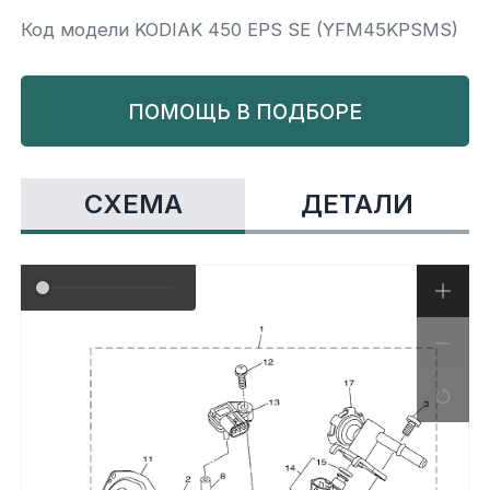
Код модели KODIAK 450 EPS SE (YFM45KPSMS)
Yamaha
Салонные фильтры
Корпус,пластик
Kawasaki
ПОМОЩЬ В ПОДБОРЕ
Подвеска
Ремни безопасности
СХЕМА
ДЕТАЛИ
Сиденья
Система привода
Склизы, гусеницы, коньки
Снегоотвалы