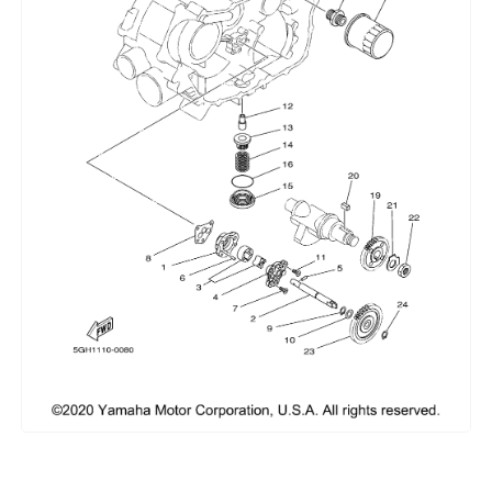
Сумки, кофры
Топливная система
Тормозная система
Трансмиссия
Управление
Хранение и перевозка
Шины, диски, гусеницы
Шноркели