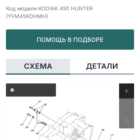
Код модели KODIAK 450 HUNTER
Yamaha
Салонные фильтры
Корпус,пластик
Kawasaki
(YFM45KDHMH)
Подвеска
ПОМОЩЬ В ПОДБОРЕ
Ремни безопасности
СХЕМА
ДЕТАЛИ
Сиденья
Система привода
Склизы, гусеницы, коньки
Снегоотвалы