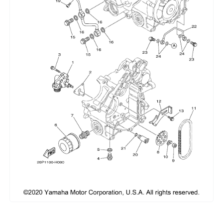
Сумки, кофры
Топливная система
Тормозная система
Трансмиссия
Управление
Хранение и перевозка
Шины, диски, гусеницы
Шноркели