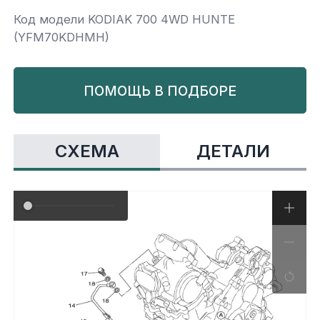
Код модели KODIAK 700 4WD HUNTE
Yamaha
Салонные фильтры
Корпус,пластик
Kawasaki
(YFM70KDHMH)
Подвеска
ПОМОЩЬ В ПОДБОРЕ
Ремни безопасности
СХЕМА
ДЕТАЛИ
Сиденья
Система привода
Склизы, гусеницы, коньки
Снегоотвалы