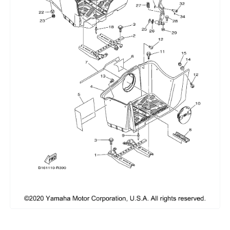
Сумки, кофры
Топливная система
Тормозная система
Трансмиссия
Управление
Хранение и перевозка
Шины, диски, гусеницы
Шноркели