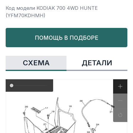
Код модели KODIAK 700 4WD HUNTE
Yamaha
Салонные фильтры
Корпус,пластик
Kawasaki
(YFM70KDHMH)
Подвеска
ПОМОЩЬ В ПОДБОРЕ
Ремни безопасности
СХЕМА
ДЕТАЛИ
Сиденья
Система привода
Склизы, гусеницы, коньки
Снегоотвалы