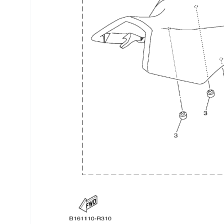
Трансмиссия
Управление
Хранение и перевозка
Шины, диски, гусеницы
Шноркели
Экипировка и одежда
Электрика
Другое
Движители (гребные винты)
Швартовное оборудование