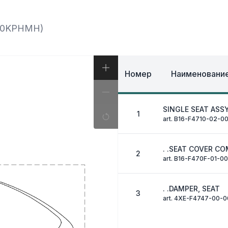
И, КОФРЫ
ЭКИПИРОВКА И ОД
ИВНАЯ СИСТЕМА
ЭЛЕКТРИКА
ОЗНАЯ СИСТЕМА
70KPHMH)
ДРУГОЕ
Номер
Наименование
SINGLE SEAT ASS
1
art. B16-F4710-02-0
. .SEAT COVER CO
2
art. B16-F470F-01-00
. .DAMPER, SEAT
3
art. 4XE-F4747-00-0