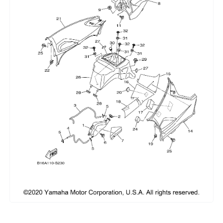
Сумки, кофры
Топливная система
Тормозная система
Трансмиссия
Управление
Хранение и перевозка
Шины, диски, гусеницы
Шноркели