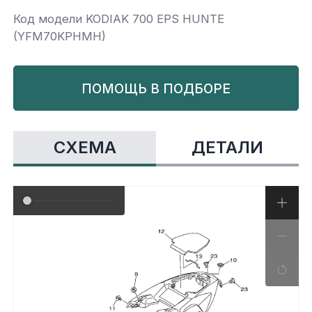
Код модели KODIAK 700 EPS HUNTE
Yamaha
Салонные фильтры
Корпус,пластик
Kawasaki
(YFM70KPHMH)
Подвеска
ПОМОЩЬ В ПОДБОРЕ
Ремни безопасности
СХЕМА
ДЕТАЛИ
Сиденья
Система привода
Склизы, гусеницы, коньки
Снегоотвалы