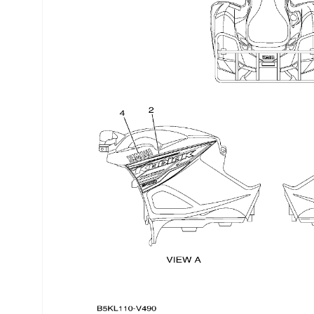
Трансмиссия
Управление
Хранение и перевозка
Шины, диски, гусеницы
Шноркели
Экипировка и одежда
Электрика
Другое
Движители (гребные винты)
Швартовное оборудование