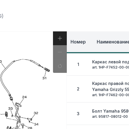
И, КОФРЫ
ЭКИПИРОВКА И ОД
ИВНАЯ СИСТЕМА
ЭЛЕКТРИКА
ОЗНАЯ СИСТЕМА
G)
ДРУГОЕ
Номер
Наименование
Каркас левой п
1
art. 1HP-F7452-00-0
Каркас правой 
2
Yamaha Grizzly 5
art. 1HP-F7462-00-0
Болт Yamaha 958
3
art. 95817-08012-00