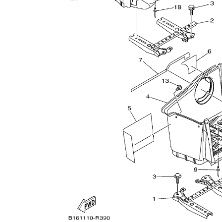
Трансмиссия
Управление
Хранение и перевозка
Шины, диски, гусеницы
Шноркели
Экипировка и одежда
Электрика
Другое
Движители (гребные винты)
Швартовное оборудование