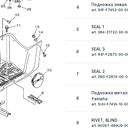
Подножка левая
4
art. 1HP-F7453-00-0
SEAL 1
5
art. 3B4-21732-00-0
SEAL 3
6
art. 1HP-F2875-00-0
SEAL 2
7
art. 2BG-F2874-00-
Подножка метал
8
Yamaha
art. 5UH-F741A-10-0
RIVET, BLIND
9
art. 90267-489U9-0