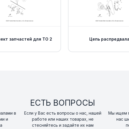
Гайка Yamaha
15
art. 95707-06300-0
Подножка права
16
art. 1HP-F7463-00-0
ект запчастей для ТО 2
Цепь распредвал
Подножка метал
17
Yamaha
art. 5UH-F741A-10-0
RIVET, BLIND
18
art. 90267-489U9-0
Болт Yamaha
19
ЕСТЬ ВОПРОСЫ
art. 90109-06043-00
налами в
Если у Вас есть вопросы о нас, нашей
Мы ищем п
Болт Yamaha
ми и
работе или наших товарах, не
нас ш
20
art. 90111-06814-00
а
стесняйтесь и задайте их нам
п