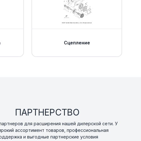
В наличии
от 473 ₽
0
я Yamaha
Уточнить
По запросу
0
а
Сцепление
лическая
В наличии
от 830 ₽
0
Уточнить
По запросу
0
Уточнить
По запросу
ПАРТНЕРСТВО
артнеров для расширения нашей дилерской сети. У
ирокий ассортимент товаров, профессиональная
Уточнить
По запросу
оддержка и выгодные партнерские условия