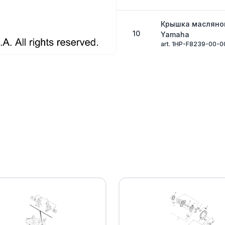
Крышка масляно
10
Yamaha
art. 1HP-F8239-00-0
Болт Yamaha
11
art. 90109-06043-00
Болт Yamaha
12
art. 90111-06814-00
Болт Yamaha
13
art. 90111-06137-00
Шайба Yamaha
14
art. 90201-06078-00