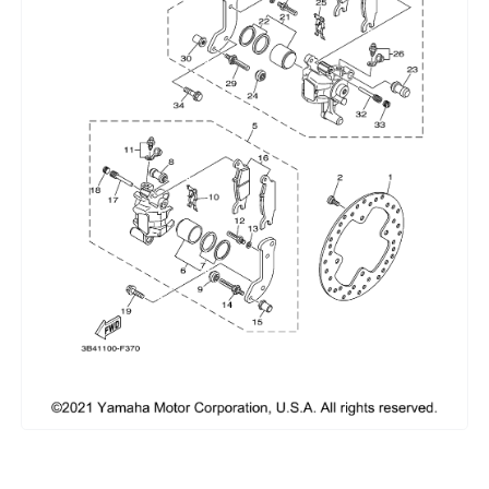
Сумки, кофры
Топливная система
Тормозная система
Трансмиссия
Управление
Хранение и перевозка
Шины, диски, гусеницы
Шноркели