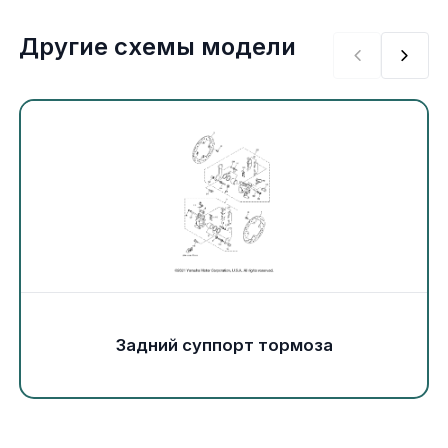
Экипировка и одежда
Другие схемы модели
Электрика
Другое
Движители (гребные винты)
Швартовное оборудование
Якорное оборудование
Охлаждение
Задний суппорт тормоза