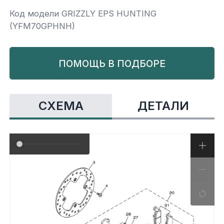
Код модели GRIZZLY EPS HUNTING
Yamaha
Салонные фильтры
Корпус,пластик
Kawasaki
(YFM70GPHNH)
Подвеска
ПОМОЩЬ В ПОДБОРЕ
Ремни безопасности
СХЕМА
ДЕТАЛИ
Сиденья
Система привода
Склизы, гусеницы, коньки
Снегоотвалы