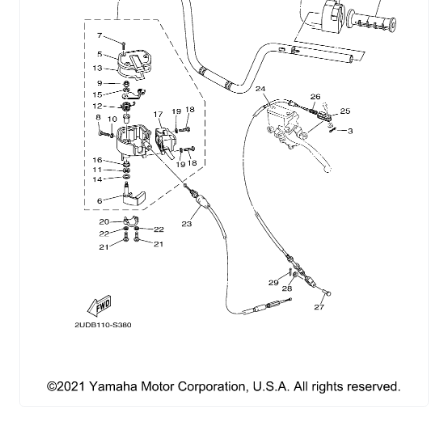
Сумки, кофры
Топливная система
Тормозная система
Трансмиссия
Управление
Хранение и перевозка
Шины, диски, гусеницы
Шноркели