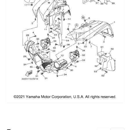
Сумки, кофры
Топливная система
Тормозная система
Трансмиссия
Управление
Хранение и перевозка
Шины, диски, гусеницы
Шноркели