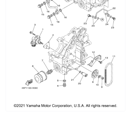
Сумки, кофры
Топливная система
Тормозная система
Трансмиссия
Управление
Хранение и перевозка
Шины, диски, гусеницы
Шноркели