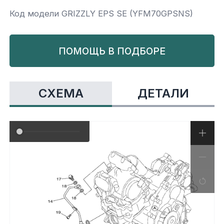
Код модели GRIZZLY EPS SE (YFM70GPSNS)
Yamaha
Салонные фильтры
Корпус,пластик
Kawasaki
ПОМОЩЬ В ПОДБОРЕ
Подвеска
Ремни безопасности
СХЕМА
ДЕТАЛИ
Сиденья
Система привода
Склизы, гусеницы, коньки
Снегоотвалы