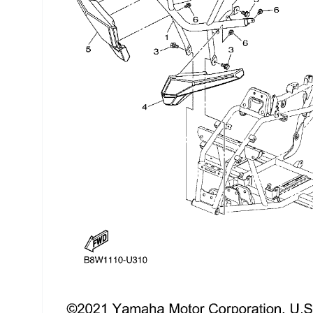
Трансмиссия
Управление
Хранение и перевозка
Шины, диски, гусеницы
Шноркели
Экипировка и одежда
Электрика
Другое
Движители (гребные винты)
Швартовное оборудование