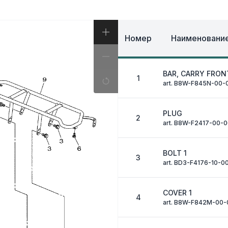
И, КОФРЫ
ЭКИПИРОВКА И ОД
ИВНАЯ СИСТЕМА
ЭЛЕКТРИКА
ОЗНАЯ СИСТЕМА
ДРУГОЕ
Номер
Наименование
BAR, CARRY FRON
1
art. B8W-F845N-00-
PLUG
2
art. B8W-F2417-00-
BOLT 1
3
art. BD3-F4176-10-0
COVER 1
4
art. B8W-F842M-00-