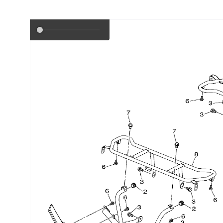
СУМК
ОБОРУДОВАНИЕ
Подвеска
ТОПЛ
ЛЕБЕДКИ И ПЛОЩАДКИ
ТОРМ
КОРПУС,ПЛАСТИК
Ремни безопасности
ПОДВЕСКА
Сиденья
Система привода
Склизы, гусеницы, коньки
Снегоотвалы
Сумки, кофры
Топливная система
Тормозная система