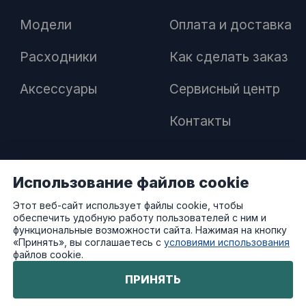
Модели
Оплата и доставка
Расходники
Как сделать заказ
Аксессуары
Сервисный центр
Контакты
Использование файлов cookie
ПАРТНЕРАМ
Этот веб-сайт использует файлы cookie, чтобы
обеспечить удобную работу пользователей с ним и
Как стать дилером
функциональные возможности сайта. Нажимая на кнопку
«Принять», вы соглашаетесь с
условиями использования
файлов cookie.
Преимущества работы с нами
ПРИНЯТЬ