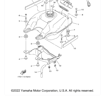
Сумки, кофры
Топливная система
Тормозная система
Трансмиссия
Управление
Хранение и перевозка
Шины, диски, гусеницы
Шноркели