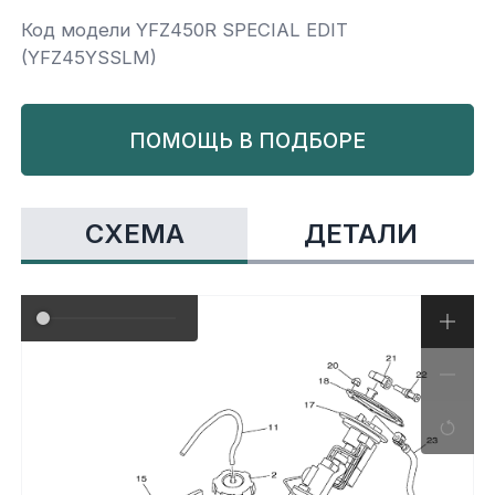
Код модели YFZ450R SPECIAL EDIT
Yamaha
Салонные фильтры
Корпус,пластик
Kawasaki
(YFZ45YSSLM)
Подвеска
ПОМОЩЬ В ПОДБОРЕ
Ремни безопасности
СХЕМА
ДЕТАЛИ
Сиденья
Система привода
Склизы, гусеницы, коньки
Снегоотвалы