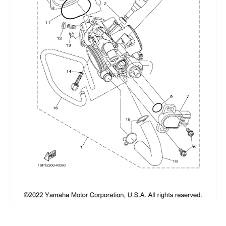
Сумки, кофры
Топливная система
Тормозная система
Трансмиссия
Управление
Хранение и перевозка
Шины, диски, гусеницы
Шноркели