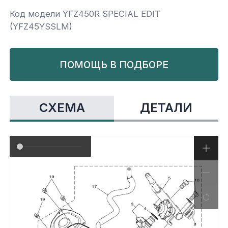
Код модели YFZ450R SPECIAL EDIT
Yamaha
Салонные фильтры
Корпус,пластик
Kawasaki
(YFZ45YSSLM)
Подвеска
ПОМОЩЬ В ПОДБОРЕ
Ремни безопасности
СХЕМА
ДЕТАЛИ
Сиденья
Система привода
Склизы, гусеницы, коньки
Снегоотвалы