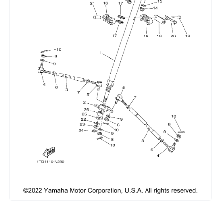
Сумки, кофры
Топливная система
Тормозная система
Трансмиссия
Управление
Хранение и перевозка
Шины, диски, гусеницы
Шноркели