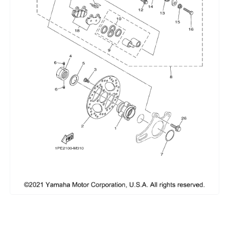
Сумки, кофры
Топливная система
Тормозная система
Трансмиссия
Управление
Хранение и перевозка
Шины, диски, гусеницы
Шноркели