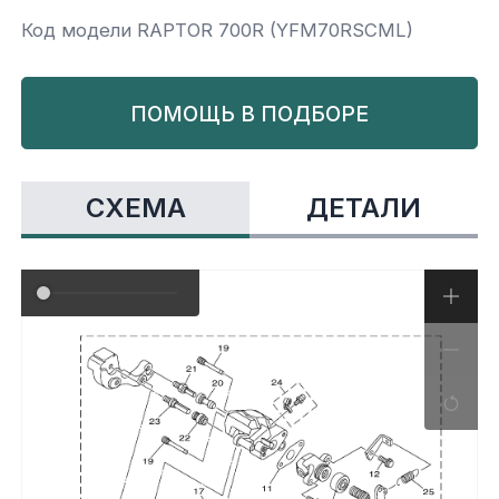
Код модели RAPTOR 700R (YFM70RSCML)
Yamaha
Салонные фильтры
Корпус,пластик
Kawasaki
ПОМОЩЬ В ПОДБОРЕ
Подвеска
Ремни безопасности
СХЕМА
ДЕТАЛИ
Сиденья
Система привода
Склизы, гусеницы, коньки
Снегоотвалы