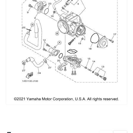
Сумки, кофры
Топливная система
Тормозная система
Трансмиссия
Управление
Хранение и перевозка
Шины, диски, гусеницы
Шноркели