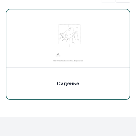
Экипировка и одежда
Электрика
Другое
Движители (гребные винты)
Швартовное оборудование
Сиденье
Якорное оборудование
Охлаждение