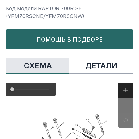
Код модели RAPTOR 700R SE
Yamaha
Салонные фильтры
Корпус,пластик
Kawasaki
(YFM70RSCNB/YFM70RSCNW)
Подвеска
ПОМОЩЬ В ПОДБОРЕ
Ремни безопасности
СХЕМА
ДЕТАЛИ
Сиденья
Система привода
Склизы, гусеницы, коньки
Снегоотвалы