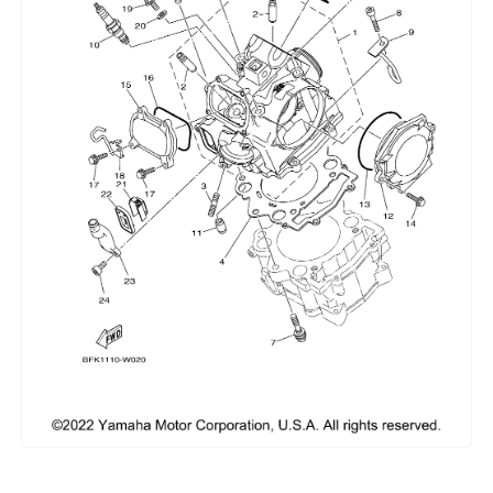
Сумки, кофры
Топливная система
Тормозная система
Трансмиссия
Управление
Хранение и перевозка
Шины, диски, гусеницы
Шноркели