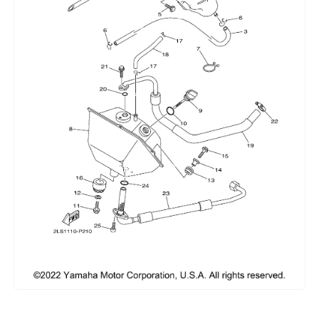
Сумки, кофры
Топливная система
Тормозная система
Трансмиссия
Управление
Хранение и перевозка
Шины, диски, гусеницы
Шноркели