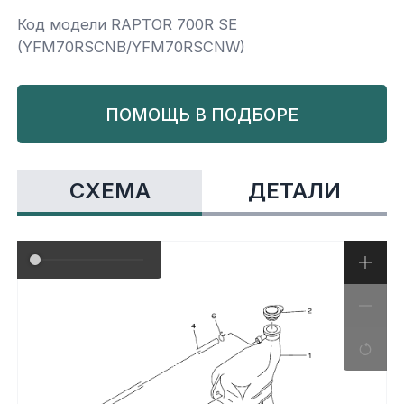
Код модели RAPTOR 700R SE
Yamaha
Салонные фильтры
Корпус,пластик
Kawasaki
(YFM70RSCNB/YFM70RSCNW)
Подвеска
ПОМОЩЬ В ПОДБОРЕ
Ремни безопасности
СХЕМА
ДЕТАЛИ
Сиденья
Система привода
Склизы, гусеницы, коньки
Снегоотвалы