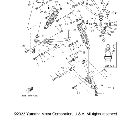
Сумки, кофры
Топливная система
Тормозная система
Трансмиссия
Управление
Хранение и перевозка
Шины, диски, гусеницы
Шноркели