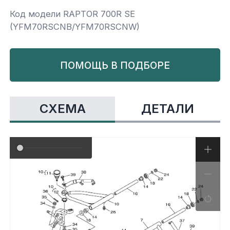
Код модели RAPTOR 700R SE
Yamaha
Салонные фильтры
Корпус,пластик
Kawasaki
(YFM70RSCNB/YFM70RSCNW)
Подвеска
ПОМОЩЬ В ПОДБОРЕ
Ремни безопасности
СХЕМА
ДЕТАЛИ
Сиденья
Система привода
Склизы, гусеницы, коньки
Снегоотвалы