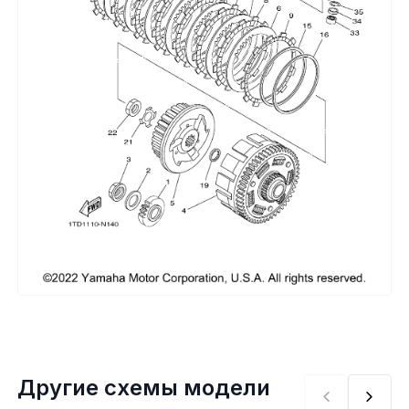
Сумки, кофры
Топливная система
Тормозная система
Трансмиссия
Управление
Хранение и перевозка
Шины, диски, гусеницы
Шноркели
Другие схемы модели