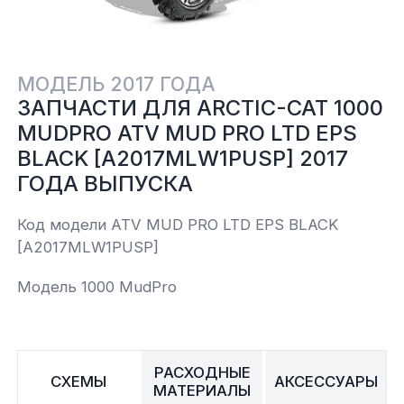
Yamaha
Салонные фильтры
Корпус,пластик
Kawasaki
МОДЕЛЬ 2017 ГОДА
Подвеска
ЗАПЧАСТИ ДЛЯ ARCTIC-CAT 1000
MUDPRO ATV MUD PRO LTD EPS
Ремни безопасности
BLACK [A2017MLW1PUSP] 2017
ГОДА ВЫПУСКА
Сиденья
Код модели ATV MUD PRO LTD EPS BLACK
[A2017MLW1PUSP]
Система привода
Модель 1000 MudPro
Склизы, гусеницы, коньки
Снегоотвалы
РАСХОДНЫЕ
СХЕМЫ
АКСЕССУАРЫ
МАТЕРИАЛЫ