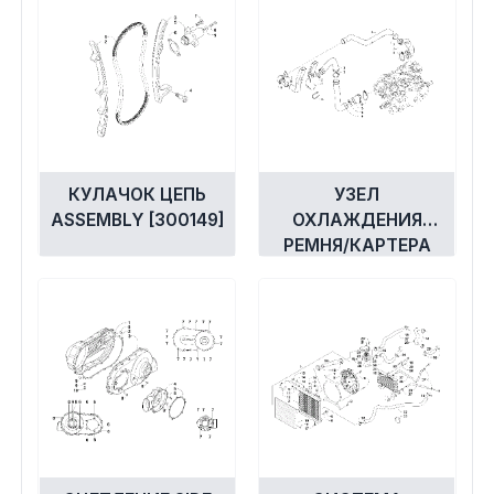
Экипировка и одежда
Электрика
Другое
Движители (гребные винты)
КУЛАЧОК ЦЕПЬ
УЗЕЛ
ASSEMBLY [300149]
ОХЛАЖДЕНИЯ
РЕМНЯ/КАРТЕРА
Швартовное оборудование
[95777]
Якорное оборудование
Охлаждение