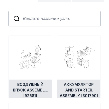
Сумки, кофры
Топливная система
Тормозная система
Трансмиссия
Управление
Хранение и перевозка
Шины, диски, гусеницы
ВОЗДУШНЫЙ
АККУМУЛЯТОР
ВПУСК ASSEMBLY
AND STARTER
[92681]
ASSEMBLY [301790]
Шноркели